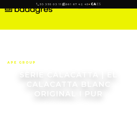
CA
ES
93 395 03 11
661 67 42 45
APE GROUP
SÈRIE CALACATTA | EL
CALACATTA BLANC
ORIGINAL I PUR