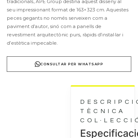
tradicionals, APE Group destina aquest disseny al
seu impressionant format de 163×323 cm. Aquestes
peces gegants no només serveixen com a
paviment d’autor, sinó com a panells de
revestiment arquitectònic purs, ràpids d’instal·lar i
d’estètica impecable.
CONSULTAR PER WHATSAPP
DESCRIPCI
TÈCNICA
COL·LECCI
Especificac