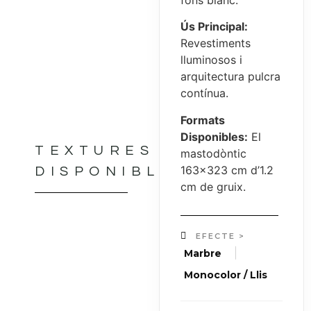
Ús Principal:
Revestiments
lluminosos i
arquitectura pulcra
contínua.
Formats
Disponibles:
El
TEXTURES
mastodòntic
163×323 cm d’1.2
DISPONIBLES
cm de gruix.
EFECTE >
|
Marbre
Monocolor / Llis