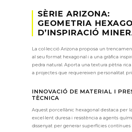
SÈRIE ARIZONA:
GEOMETRIA HEXAG
D’INSPIRACIÓ MINE
La col·lecció Arizona proposa un trencament
al seu format hexagonal i a una gràfica inspi
pedra natural. Aporta una textura pètria ric
a projectes que requereixen personalitat pr
INNOVACIÓ DE MATERIAL I PRE
TÈCNICA
Aquest porcellànic hexagonal destaca per l
excel·lent duresa i resistència a agents quími
dissenyat per generar superfícies contínues 