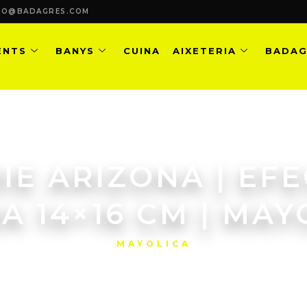
FO@BADAGRES.COM
ENTS
BANYS
CUINA
AIXETERIA
BADAG
IE ARIZONA | EF
A 14×16 CM | MAY
MAYOLICA