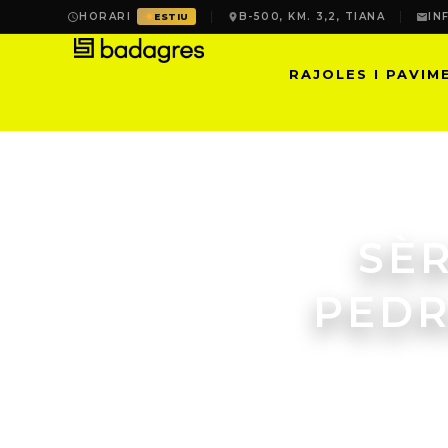
HORARI
B-500, KM. 3,2, TIANA
IN
ESTIU
RAJOLES I PAVIM
SÈR
PEDR