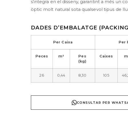
s’integra en el disseny, garantint a més un
òptic molt natural sota qualsevol tipus de ll
DADES D’EMBALATGE (PACKING
Per Caixa
Per 
Peces
m²
Pes
Caixes
m
(kg)
26
0,44
8,30
105
46
CONSULTAR PER WHATS