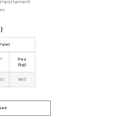
 comportament
um.
)
Palet
²
Pes
(kg)
,20
885
APP