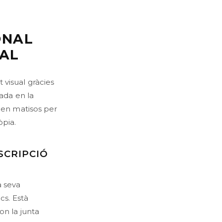
ONAL
RAL
 visual gràcies
rada en la
a en matisos per
òpia.
SCRIPCIÓ
a seva
cs. Està
on la junta