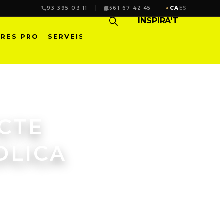
93 395 03 11
661 67 42 45
CA
ES
INSPIRA'T
RES PRO
SERVEIS
ECTE
OLICA