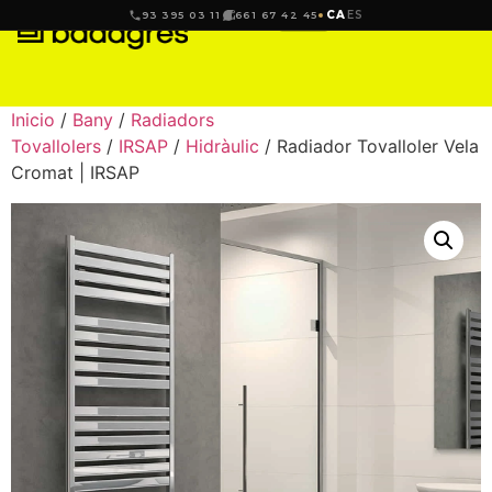
CA
ES
93 395 03 11
661 67 42 45
Inicio
/
Bany
/
Radiadors
Tovallolers
/
IRSAP
/
Hidràulic
/ Radiador Tovalloler Vela
Cromat | IRSAP