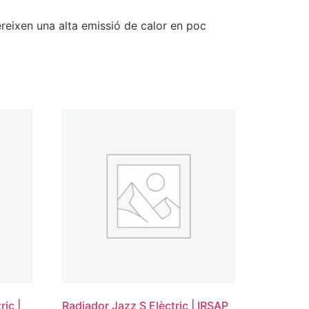
ereixen una alta emissió de calor en poc
ric |
Radiador Jazz S Elèctric | IRSAP