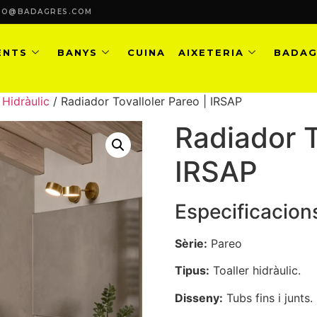
FO@BADAGRES.COM
ENTS
BANYS
CUINA
AIXETERIA
BADAG
/
Hidràulic
/ Radiador Tovalloler Pareo | IRSAP
Radiador T
IRSAP
Especificacion
Sèrie:
Pareo
Tipus:
Toaller hidràulic.
Disseny:
Tubs fins i junts.