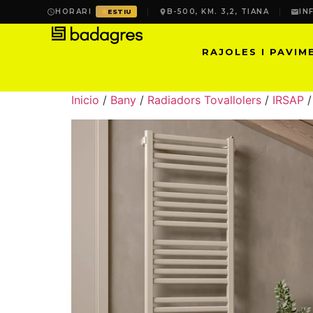
HORARI
B-500, KM. 3,2, TIANA
IN
ESTIU
RAJOLES I PAVIM
Inicio
/
Bany
/
Radiadors Tovallolers
/
IRSAP