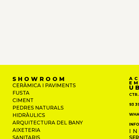
SHOWROOM
A
E
CERÀMICA I PAVIMENTS
U
FUSTA
CTR.
CIMENT
93 39
PEDRES NATURALS
WHAT
HIDRÀULICS
ARQUITECTURA DEL BANY
INF
AIXETERIA
I
SANITARIS
SER