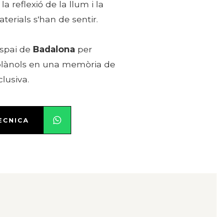
la reflexió de la llum i la
erials s'han de sentir.
espai de
Badalona
per
 plànols en una memòria de
clusiva.
ÈCNICA