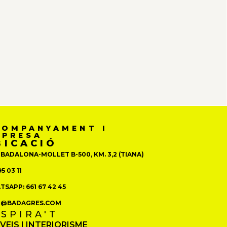
COMPANYAMENT I
MPRESA
BICACIÓ
 BADALONA-MOLLET B-500, KM. 3,2 (TIANA)
5 03 11
SAPP: 661 67 42 45
O@BADAGRES.COM
NSPIRA'T
VEIS I INTERIORISME