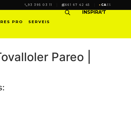
93 395 03 11
661 67 42 45
CA
ES
INSPIRA'T
RES PRO
SERVEIS
ovalloler Pareo |
s: