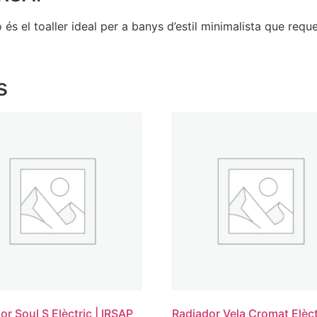
és el toaller ideal per a banys d’estil minimalista que requ
s
or Soul S Elèctric | IRSAP
Radiador Vela Cromat Elèct