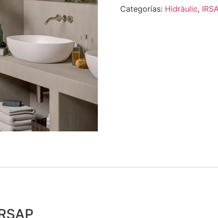
Categorías:
Hidràulic
,
IRS
IRSAP