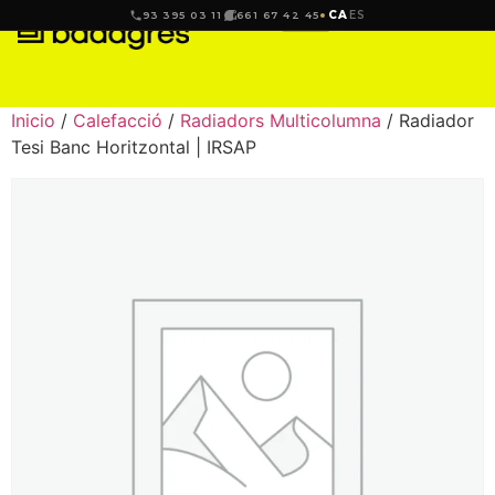
CA
ES
93 395 03 11
661 67 42 45
Inicio
/
Calefacció
/
Radiadors Multicolumna
/ Radiador
Tesi Banc Horitzontal | IRSAP