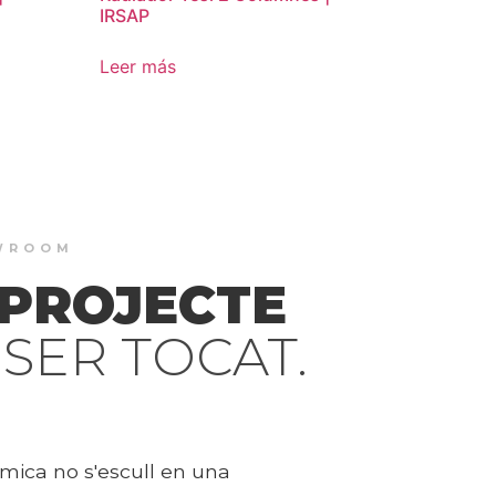
IRSAP
Leer más
OWROOM
 PROJECTE
SER TOCAT.
mica no s'escull en una