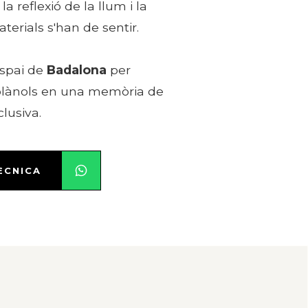
la reflexió de la llum i la
erials s'han de sentir.
espai de
Badalona
per
 plànols en una memòria de
clusiva.
ÈCNICA