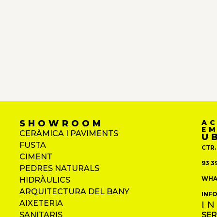
SHOWROOM
A
E
CERÀMICA I PAVIMENTS
U
FUSTA
CTR.
CIMENT
93 39
PEDRES NATURALS
WHAT
HIDRÀULICS
ARQUITECTURA DEL BANY
INF
AIXETERIA
I
SANITARIS
SER