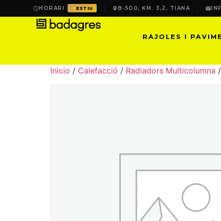
HORARI
B-500, KM. 3,2, TIANA
IN
ESTIU
RAJOLES I PAVIM
Inicio
/
Calefacció
/
Radiadors Multicolumna
/