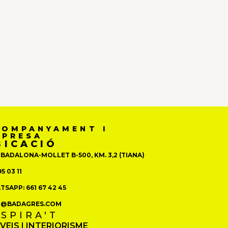
COMPANYAMENT I
MPRESA
BICACIÓ
 BADALONA-MOLLET B-500, KM. 3,2 (TIANA)
5 03 11
SAPP: 661 67 42 45
O@BADAGRES.COM
NSPIRA'T
VEIS I INTERIORISME