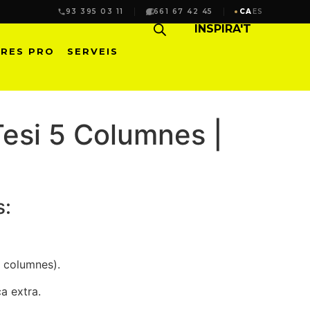
93 395 03 11
661 67 42 45
CA
ES
INSPIRA'T
RES PRO
SERVEIS
esi 5 Columnes |
s:
 columnes).
a extra.