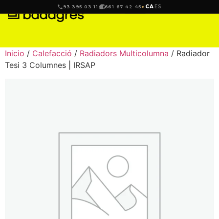
CA
ES
93 395 03 11
661 67 42 45
Inicio
/
Calefacció
/
Radiadors Multicolumna
/ Radiador
Tesi 3 Columnes | IRSAP