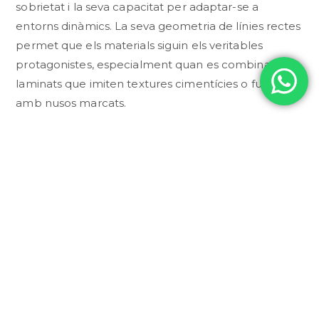
sobrietat i la seva capacitat per adaptar-se a
entorns dinàmics. La seva geometria de línies rectes
permet que els materials siguin els veritables
protagonistes, especialment quan es combina amb
laminats que imiten textures cimentícies o fustes
amb nusos marcats.
Fabricat a La Rioja, el model Urban Design és
sinònim de resistència i durabilitat. Està concebut
per aguantar el ritme de la ciutat sense perdre
l’elegància, gràcies a uns acabats d’alta qualitat que
resisteixen la humitat i el pas del temps. És un
moble extremadament camaleònic: si es tria amb
un tirador metàl·lic negre, s’obté un look purament
industrial; si s’opta per l’obertura integrada,
s’aconsegueix un minimalisme cosmopolita. La seva
estructura suspesa no només facilita la higiene del