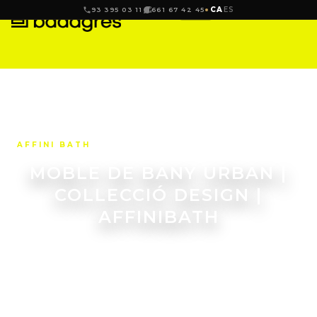
CA
ES
93 395 03 11
661 67 42 45
AFFINI BATH
MOBLE DE BANY URBAN |
COLLECCIÓ DESIGN |
AFFINIBATH