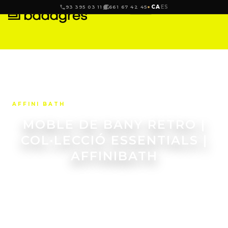
CA
ES
93 395 03 11
661 67 42 45
AFFINI BATH
MOBLE DE BANY RETRO |
COL·LECCIÓ ESSENTIALS |
AFFINIBATH