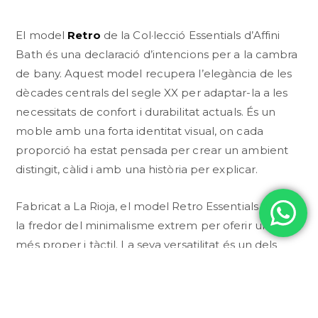
El model
Retro
de la Col·lecció Essentials d’Affini
Bath és una declaració d’intencions per a la cambra
de bany. Aquest model recupera l’elegància de les
dècades centrals del segle XX per adaptar-la a les
necessitats de confort i durabilitat actuals. És un
moble amb una forta identitat visual, on cada
proporció ha estat pensada per crear un ambient
distingit, càlid i amb una història per explicar.
Fabricat a La Rioja, el model Retro Essentials fuig de
la fredor del minimalisme extrem per oferir un luxe
més proper i tàctil. La seva versatilitat és un dels
seus punts forts: pot lluir com una peça
d’ebenisteria clàssica en acabats de fusta fosca o
transformar-se en un element trencador mitjançant