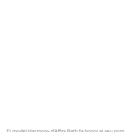
El model Harmony d’Affini Bath fa honor al seu nom