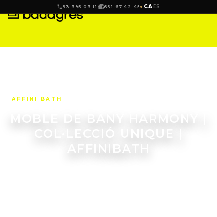
CA
ES
93 395 03 11
661 67 42 45
AFFINI BATH
MOBLE DE BANY HARMONY |
COL·LECCIÓ UNIQUE |
AFFINIBATH