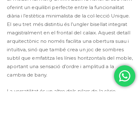
oferint un equilibri perfecte entre la funcionalitat
diària i l’estètica minimalista de la col·lecció Unique.
El seu tret més distintiu és l’ungler bisellat integrat
magistralment en el frontal del calaix. Aquest detall
arquitectònic no només facilita una obertura suau i
intuïtiva, sinó que també crea un joc de sombres
subtil que emfatitza les línies horitzontals del moble,
aportant una sensació d’ordre i amplitud a la
cambra de bany.
La versatilitat és un altre dels pilars de la sèrie
Harmony. Gràcies a la capacitat de fabricació
d’Affinibath, el moble es pot personalitzar fins a
l’últim detall, des de mides especials fins a una
gamma de colors gairebé infinita mitjançant el
sistema de lacat a la carta. Tant si es tria la calidesa