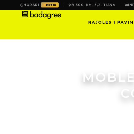
HORARI
B-500, KM. 3,2, TIANA
IN
ESTIU
RAJOLES I PAVI
MOBLE
C