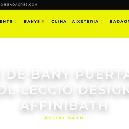
FO@BADAGRES.COM
MENTS
BANYS
CUINA
AIXETERIA
BADAG
 DE BANY PUERTA 
OL·LECCIÓ DESIGN
AFFINIBATH
AFFINI BATH