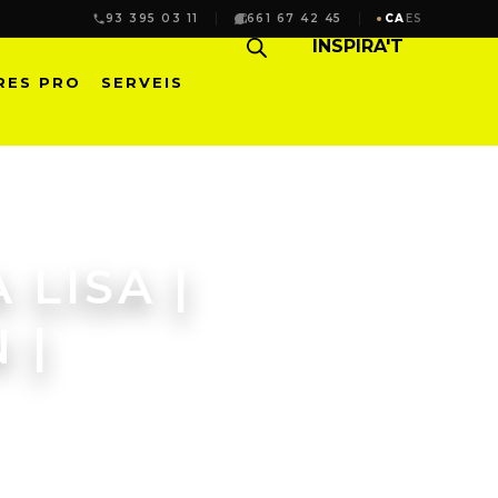
93 395 03 11
661 67 42 45
CA
ES
INSPIRA'T
RES PRO
SERVEIS
LISA |
 |