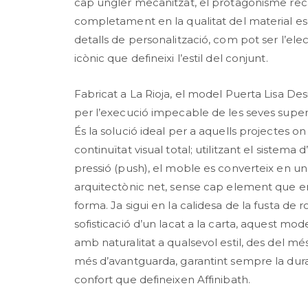
cap ungler mecanitzat, el protagonisme re
completament en la qualitat del material esco
detalls de personalització, com pot ser l’elec
icònic que defineixi l’estil del conjunt.
Fabricat a La Rioja, el model Puerta Lisa De
per l’execució impecable de les seves superfí
És la solució ideal per a aquells projectes o
continuïtat visual total; utilitzant el sistema
pressió (push), el moble es converteix en un
arquitectònic net, sense cap element que en
forma. Ja sigui en la calidesa de la fusta de r
sofisticació d’un lacat a la carta, aquest mod
amb naturalitat a qualsevol estil, des del més 
més d’avantguarda, garantint sempre la durabi
confort que defineixen Affinibath.