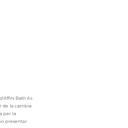
d’Affini Bath és
me de la cambra
a per la
n no presentar