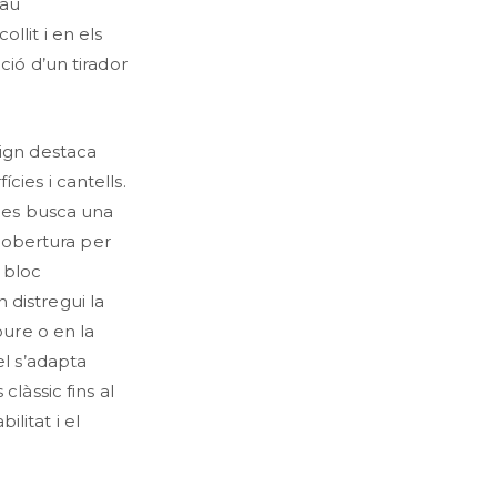
cau
llit i en els
ció d’un tirador
sign destaca
cies i cantells.
n es busca una
 d’obertura per
 bloc
 distregui la
oure o en la
el s’adapta
clàssic fins al
litat i el