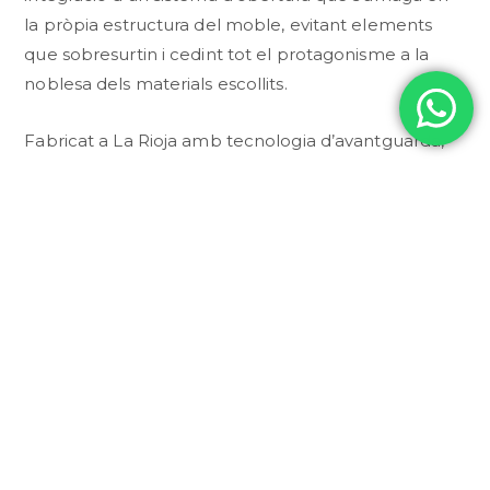
la pròpia estructura del moble, evitant elements
que sobresurtin i cedint tot el protagonisme a la
noblesa dels materials escollits.
Fabricat a La Rioja amb tecnologia d’avantguarda,
aquest moble no només destaca per la seva bellesa
exterior, sinó per la seva intel·ligència interna. La
configuració de calaixos està optimitzada per oferir
la màxima capacitat d’emmagatzematge, mentre
que els acabats resistents a la humitat garanteixen
una durabilitat impecable al llarg dels anys. El
model Neo és perfecte per a banys d’estil
minimalista o nòrdic, on cada línia té una funció i
cada detall suma valor a l’experiència diària de
benestar.