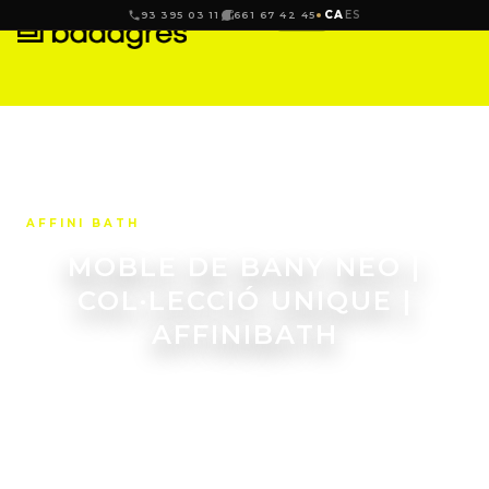
CA
ES
93 395 03 11
661 67 42 45
AFFINI BATH
MOBLE DE BANY NEO |
COL·LECCIÓ UNIQUE |
AFFINIBATH