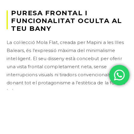
PURESA FRONTAL I
FUNCIONALITAT OCULTA AL
TEU BANY
La col·lecció Mola Flat, creada per Mapini a les Illes
Balears, és l’expressió màxima del minimalisme
intel·ligent. El seu disseny està concebut per oferir
una vista frontal completament neta, sense
interrupcions visuals ni tiradors convencionals,
donant tot el protagonisme a l’estètica de la fusta o
la laca.
L’INNOVADOR SISTEMA D’OBERTURA
LATERAL
El secret de la sèrie Mola rau en el seu pràctic
tirador integrat al lateral del moble. Aquesta solució