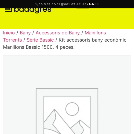
CA
ES
93 395 03 11
661 67 42 45
Inicio
/
Bany
/
Accessoris de Bany
/
Manillons
Torrents
/
Sèrie Bassic
/ Kit accessoris bany econòmic
Manillons Bassic 1500. 4 peces.