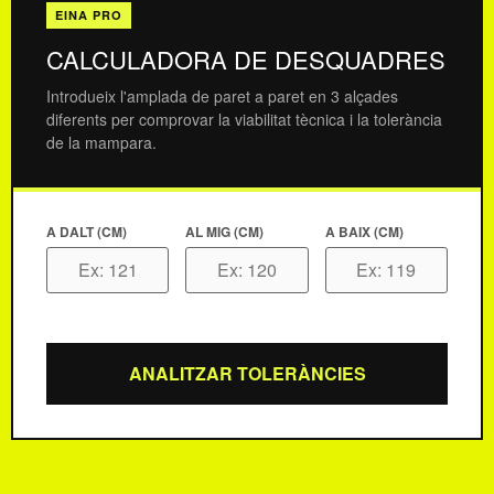
EINA PRO
CALCULADORA DE DESQUADRES
Introdueix l'amplada de paret a paret en 3 alçades
diferents per comprovar la viabilitat tècnica i la tolerància
de la mampara.
A DALT (CM)
AL MIG (CM)
A BAIX (CM)
ANALITZAR TOLERÀNCIES