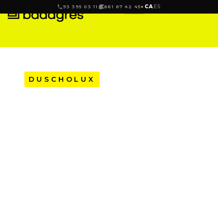
CA
ES
93 395 03 11
661 67 42 45
DUSCHOLUX
D2 SWING FRONTAL
PER A DUTXA DE 2
FIXOS + 2 PORTES
ABATIBLES 180º