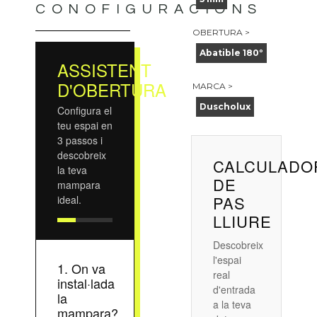
CONOFIGURACIONS
OBERTURA >
Abatible 180º
ASSISTENT
D'OBERTURA
MARCA >
Duscholux
Configura el
teu espai en
3 passos i
descobreix
CALCULADO
la teva
DE
mampara
PAS
ideal.
LLIURE
Descobreix
l'espai
1. On va
real
instal·lada
d'entrada
la
a la teva
mampara?