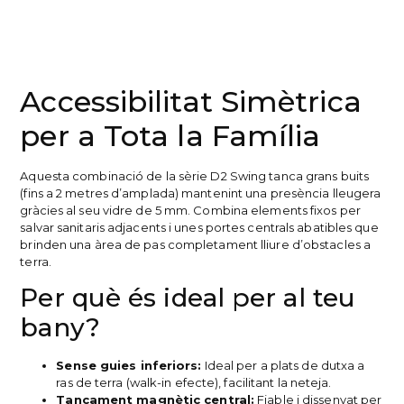
Accessibilitat Simètrica
per a Tota la Família
Aquesta combinació de la sèrie D2 Swing tanca grans buits
(fins a 2 metres d’amplada) mantenint una presència lleugera
gràcies al seu vidre de 5 mm. Combina elements fixos per
salvar sanitaris adjacents i unes portes centrals abatibles que
brinden una àrea de pas completament lliure d’obstacles a
terra.
Per què és ideal per al teu
bany?
Sense guies inferiors:
Ideal per a plats de dutxa a
ras de terra (walk-in efecte), facilitant la neteja.
Tancament magnètic central:
Fiable i dissenyat per