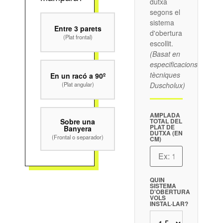
dutxa
segons el
sistema
Entre 3 parets
d'obertura
(Plat frontal)
escollit.
(Basat en
especificacions
tècniques
En un racó a 90º
(Plat angular)
Duscholux)
AMPLADA
Sobre una
TOTAL DEL
PLAT DE
Banyera
DUTXA (EN
(Frontal o separador)
CM)
QUIN
SISTEMA
D'OBERTURA
VOLS
INSTAL·LAR?