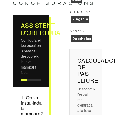
CONOFIGURACIONS
OBERTURA >
Plegable
ASSISTENT
D'OBERTURA
MARCA >
Duscholux
Configura el
teu espai en
3 passos i
descobreix
CALCULADO
la teva
DE
mampara
PAS
ideal.
LLIURE
Descobreix
l'espai
1. On va
real
instal·lada
d'entrada
la
a la teva
mampara?