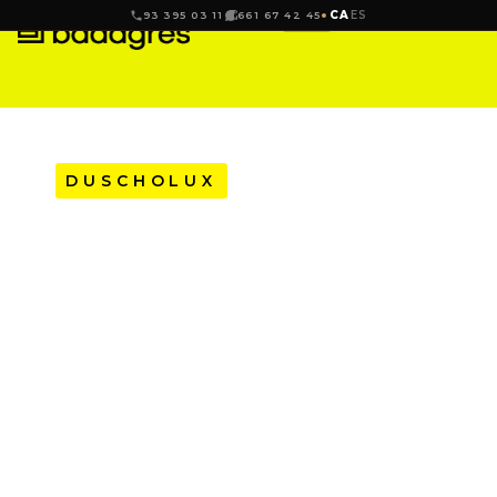
CA
ES
93 395 03 11
661 67 42 45
DUSCHOLUX
D1 PLUS GIRO RP
FRONTAL PER A DUTXA
DE 2 PORTES
PLEGABLES