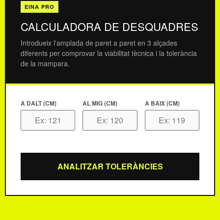
EINA PRO
CALCULADORA DE DESQUADRES
Introdueix l'amplada de paret a paret en 3 alçades
diferents per comprovar la viabilitat tècnica i la tolerància
de la mampara.
A DALT (CM)
AL MIG (CM)
A BAIX (CM)
ANALITZAR TOLERÀNCIES