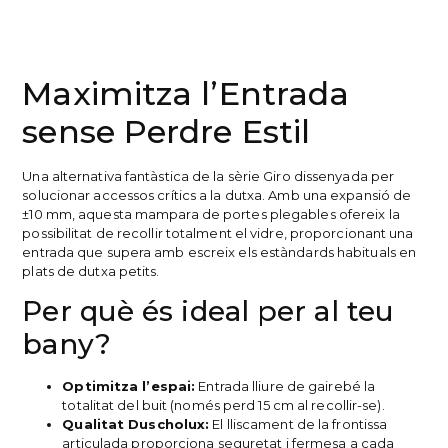
Maximitza l’Entrada
sense Perdre Estil
Una alternativa fantàstica de la sèrie Giro dissenyada per
solucionar accessos crítics a la dutxa. Amb una expansió de
±10 mm, aquesta mampara de portes plegables ofereix la
possibilitat de recollir totalment el vidre, proporcionant una
entrada que supera amb escreix els estàndards habituals en
plats de dutxa petits.
Per què és ideal per al teu
bany?
Optimitza l’espai:
Entrada lliure de gairebé la
totalitat del buit (només perd 15 cm al recollir-se).
Qualitat Duscholux:
El lliscament de la frontissa
articulada proporciona seguretat i fermesa a cada