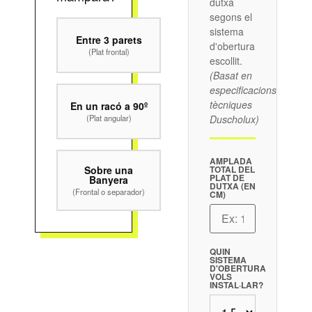
dutxa
segons el
sistema
Entre 3 parets
d'obertura
(Plat frontal)
escollit.
(Basat en
especificacions
tècniques
En un racó a 90º
(Plat angular)
Duscholux)
AMPLADA
Sobre una
TOTAL DEL
PLAT DE
Banyera
DUTXA (EN
(Frontal o separador)
CM)
QUIN
SISTEMA
D'OBERTURA
VOLS
INSTAL·LAR?