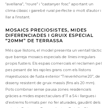
“avellana”, “roure” i “castanyer fosc” aportant un
clima clàssic i gairebé rural perfecte o molt d’autor i
llar a l’instant.
MOSAICS PRECIOSISTES, MIDES
DIFERENCIADES I GRUIX ESPECIAL
“20MM” DE TERRASSA
Més que llistons, el model presenta un ventall tàctic
que barreja mosaics especials de línies irregulars
propis fusters. Els espais comercials el reclamen pel
pes pesant de les rajoles grans com els llistons
majestuosos de fusta exterior “Treverkhome20”, de
disseny resistent de gruix massís (fins als 20 mm).
Pots combinar sense pausa zones residencials
gràcies a mides espectaculars d’11 a 54 i llargues i
d’extrems formats per no fer aturades, gaudint dels