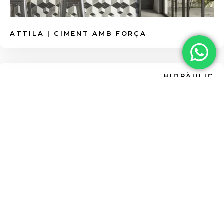
120x120cm o 120x278cm). Menys juntes
vibrants
Colors Pastel
.
significa menys acumulació de brutícia i
floridura.
ATTILA | CIMENT AMB FORÇA
HIDRÀULIC
APARICI
CARPET | ESPERIT ARTESANAL I DISSENY
TÈXTIL CONTEMPORANI