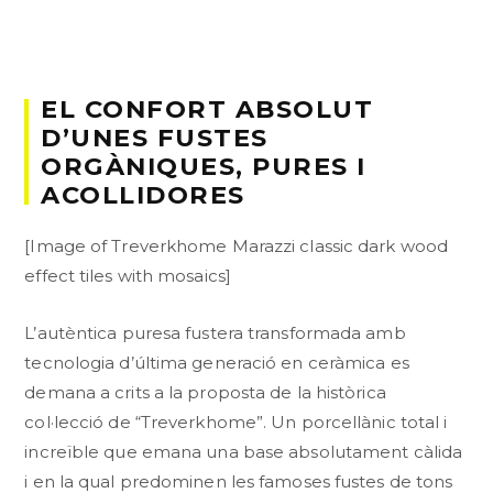
EL CONFORT ABSOLUT
D’UNES FUSTES
ORGÀNIQUES, PURES I
ACOLLIDORES
[Image of Treverkhome Marazzi classic dark wood
effect tiles with mosaics]
L’autèntica puresa fustera transformada amb
tecnologia d’última generació en ceràmica es
demana a crits a la proposta de la històrica
col·lecció de “Treverkhome”. Un porcellànic total i
increïble que emana una base absolutament càlida
i en la qual predominen les famoses fustes de tons