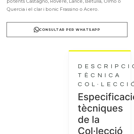
potents Castagno, Rovere, Larice, Betulla, Olmo o
Quercia i el clar i bonic Frassino o Acero.
CONSULTAR PER WHATSAPP
DESCRIPCI
TÈCNICA
COL·LECCI
Especificac
tècniques
de la
Col·lecció