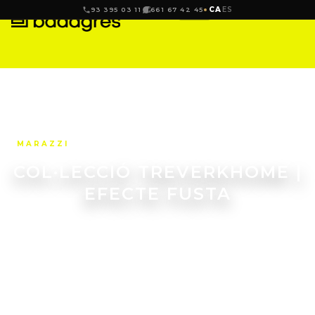
CA
ES
93 395 03 11
661 67 42 45
MARAZZI
COL·LECCIÓ TREVERKHOME |
EFECTE FUSTA