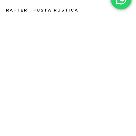
RAFTER | FUSTA RÚSTICA
HIDRÀULIC
APARICI
CARPET | ESPERIT ARTESANAL I DISSENY
TÈXTIL CONTEMPORANI
MARBRE