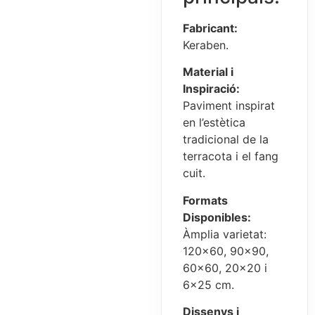
Fabricant:
Keraben.
Material i
Inspiració:
Paviment inspirat
en l’estètica
tradicional de la
terracota i el fang
cuit.
Formats
Disponibles:
Àmplia varietat:
120×60, 90×90,
60×60, 20×20 i
6×25 cm.
Dissenys i