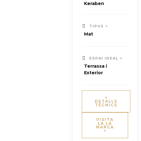
Keraben
TIPUS >
Mat
ESPAI IDEAL >
Terrassa i
Exterior
+
DETALLS
TÈCNICS
VISITA
LA LA
MARCA
>