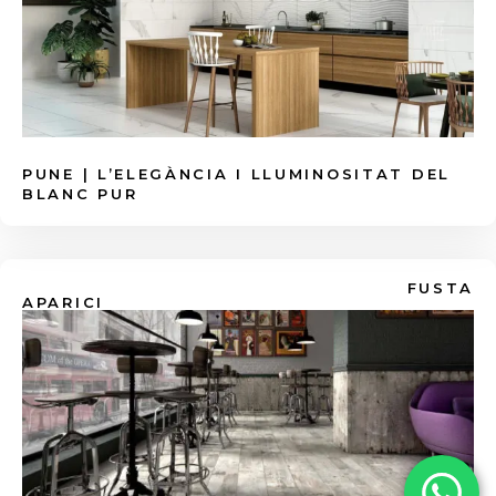
parets que parlin per si soles o terres que
Màxima higiene al bany o cuina:
Aposta
semblin catifes, explora l'
Efecte Hidràulic
,
per les plaques de
Gran Format
(ex:
els motius
Decoratius Florals
o els nostres
120x120cm o 120x278cm). Menys juntes
vibrants
Colors Pastel
.
significa menys acumulació de brutícia i
floridura.
PUNE | L’ELEGÀNCIA I LLUMINOSITAT DEL
BLANC PUR
FUSTA
APARICI