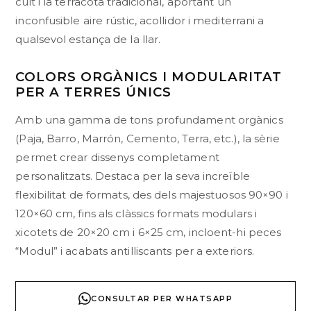
cuit i la terracota tradicional, aportant un
inconfusible aire rústic, acollidor i mediterrani a
qualsevol estança de la llar.
COLORS ORGÀNICS I MODULARITAT
PER A TERRES ÚNICS
Amb una gamma de tons profundament orgànics
(Paja, Barro, Marrón, Cemento, Terra, etc.), la sèrie
permet crear dissenys completament
personalitzats. Destaca per la seva increïble
flexibilitat de formats, des dels majestuosos 90×90 i
120×60 cm, fins als clàssics formats modulars i
xicotets de 20×20 cm i 6×25 cm, incloent-hi peces
“Modul” i acabats antilliscants per a exteriors.
CONSULTAR PER WHATSAPP