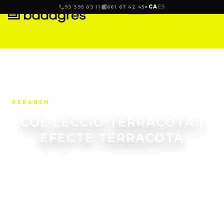
CA
ES
93 395 03 11
661 67 42 45
KERABEN
COL·LECCIÓ TERRACOTA |
EFECTE TERRACOTA