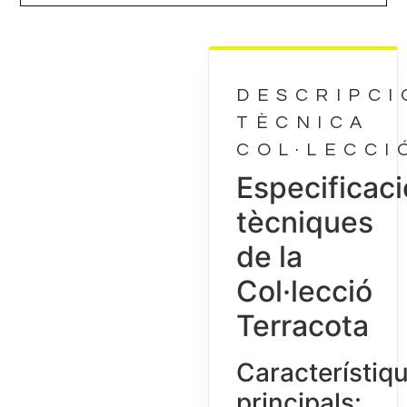
DESCRIPCI
TÈCNICA
COL·LECCI
Especificac
tècniques
de la
Col·lecció
Terracota
Característiq
principals: