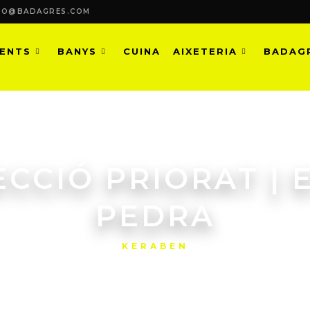
FO@BADAGRES.COM
MENTS
BANYS
CUINA
AIXETERIA
BADAG
ECCIÓ PRIORAT | 
PEDRA
KERABEN