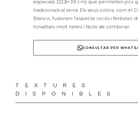
especials (22,8×39 cm) que permeten jocs g
tradicionals al terra. Els seus colors, com el 
Blanco, fusionen l’aspecte rocós i feréstec 
tonalitats molt netes i fàcils de combinar.
CONSULTAR PER WHATS
TEXTURES
DISPONIBLES