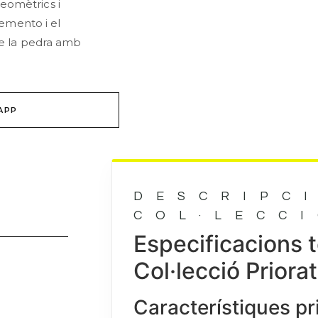
eomètrics i
Cemento i el
de la pedra amb
APP
DESCRIPC
COL·LECC
Especificacions 
Col·lecció Priorat
Característiques pr