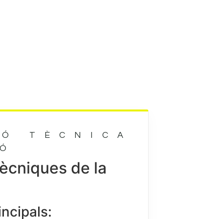
IÓ TÈCNICA
IÓ
tècniques de la
incipals: