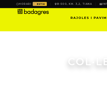
HORARI
B-500, KM. 3,2, TIANA
IN
ESTIU
RAJOLES I PAVI
COL·L