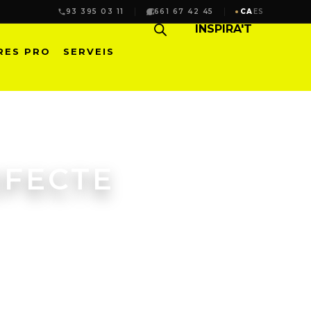
93 395 03 11
661 67 42 45
CA
ES
INSPIRA'T
RES PRO
SERVEIS
EFECTE