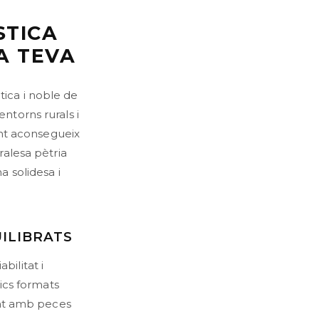
STICA
A TEVA
tica i noble de
entorns rurals i
nt aconsegueix
uralesa pètria
na solidesa i
UILIBRATS
bilitat i
ctics formats
nt amb peces