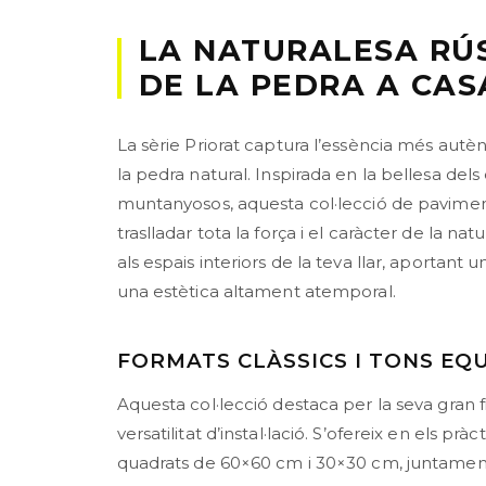
LA NATURALESA RÚ
DE LA PEDRA A CAS
La sèrie Priorat captura l’essència més autèn
la pedra natural. Inspirada en la bellesa dels 
muntanyosos, aquesta col·lecció de pavime
traslladar tota la força i el caràcter de la nat
als espais interiors de la teva llar, aportant u
una estètica altament atemporal.
FORMATS CLÀSSICS I TONS EQ
Aquesta col·lecció destaca per la seva gran fia
versatilitat d’instal·lació. S’ofereix en els prà
quadrats de 60×60 cm i 30×30 cm, juntame