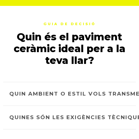
GUIA DE DECISIÓ
Quin és el paviment
ceràmic ideal per a la
teva llar?
QUIN AMBIENT O ESTIL VOLS TRANSM
QUINES SÓN LES EXIGÈNCIES TÈCNIQU
El disseny visual és el primer pas per definir
l'ànima d'un espai. Identifica't amb un
d'aquests estils i utilitza els nostres filtres