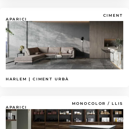
Mateix terra interior i exterior (In & Out):
L'
Efecte Ciment
, el
Granit Volcànic
o
Aquesta és la gran tendència. Busca les
l'atrevit
Efecte Metall
aportaran aquell toc
CIMENT
col·leccions d'
Efecte Pedra
,
Ciment
o
Fusta
arquitectònic i industrial impecable.
APARICI
amb versió antilliscant (C3 o Grip) per
Personalitat i disseny d'autor:
unificar espais sense barreres visuals.
Si vols
parets que parlin per si soles o terres que
Màxima higiene al bany o cuina:
Aposta
semblin catifes, explora l'
Efecte Hidràulic
,
per les plaques de
Gran Format
(ex:
els motius
Decoratius Florals
o els nostres
120x120cm o 120x278cm). Menys juntes
vibrants
Colors Pastel
.
significa menys acumulació de brutícia i
floridura.
HARLEM | CIMENT URBÀ
MONOCOLOR / LLIS
APARICI