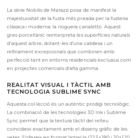
La sèrie Nobilis de Marazzi posa de manifest la
majestuositat de la fusta més preada per la fusteria
clàssica i moderna: la noguera canaletto. Aquest
gres porcellànic reinterpreta les superfícies naturals
d’aquest arbre, dotant-les d’una calidesa i un
refinament excepcionals que combinen amb
perfecció tant en entorns residencials exclusius com
en projectes comercials d’alta gamma.
REALITAT VISUAL I TÀCTIL AMB
TECNOLOGIA SUBLIME SYNC
Aquesta col·lecció és un autèntic prodigi tecnològic.
La combinació de les tecnologies 3D Ink i Sublime
Sync permet que la textura tàctil del relleu
coincideixi exactament amb el disseny gràfic de les
vetes. S’ofereix en format lamel·la (22,5×180 i 20×120