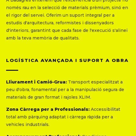
A Badagres entenem que l'excel·lència d'un projecte no
només rau en la selecció de materials prèmium, sinó en
el rigor del servei. Oferim un suport integral per a
estudis d'arquitectura, reformistes i dissenyadors
d'interiors, garantint que cada fase de l'execució s'alineï
amb la teva memòria de qualitats.
LOGÍSTICA AVANÇADA I SUPORT A OBRA
Lliurament i Camió-Grua:
Transport especialitzat a
peu d'obra, fonamental per a la manipulació segura de
materials de gran format i rajoles XLIM.
Zona Càrrega per a Professionals:
Accessibilitat
total amb pàrquing adaptat i càrrega ràpida per a
vehicles industrials.