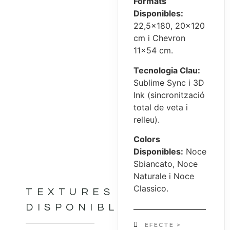
Formats
Disponibles:
22,5×180, 20×120
cm i Chevron
11×54 cm.
Tecnologia Clau:
Sublime Sync i 3D
Ink (sincronització
total de veta i
relleu).
Colors
Disponibles:
Noce
Sbiancato, Noce
Naturale i Noce
Classico.
TEXTURES
DISPONIBLES
EFECTE >