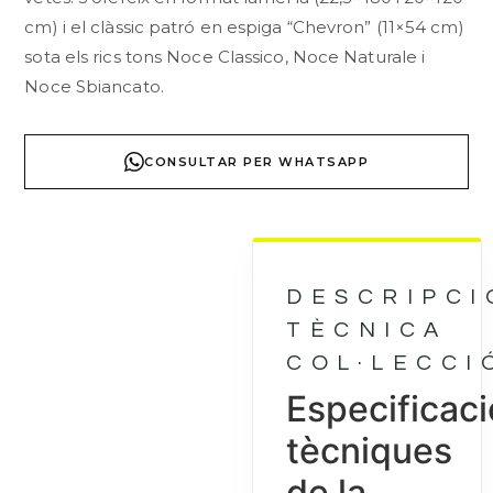
cm) i el clàssic patró en espiga “Chevron” (11×54 cm)
sota els rics tons Noce Classico, Noce Naturale i
Noce Sbiancato.
CONSULTAR PER WHATSAPP
DESCRIPCI
TÈCNICA
COL·LECCI
Especificac
tècniques
de la