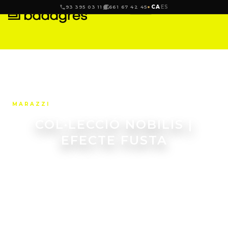
CA
ES
93 395 03 11
661 67 42 45
MARAZZI
COL·LECCIÓ NOBILIS |
EFECTE FUSTA