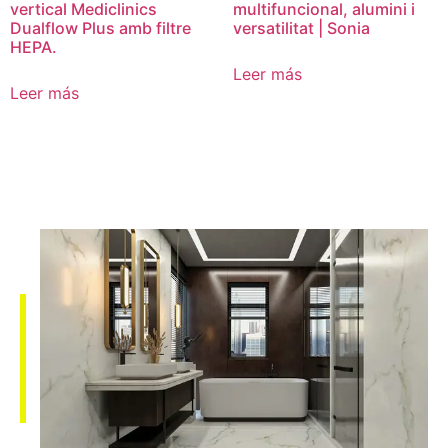
vertical Mediclinics
multifuncional, alumini i
Dualflow Plus amb filtre
versatilitat | Sonia
HEPA.
Leer más
Leer más