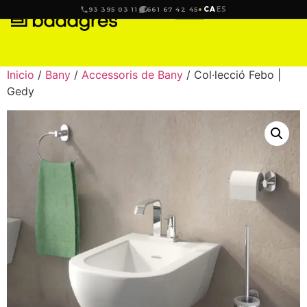
CA
ES
93 395 03 11
661 67 42 45
Inicio
/
Bany
/
Accessoris de Bany
/ Col·lecció Febo |
Gedy