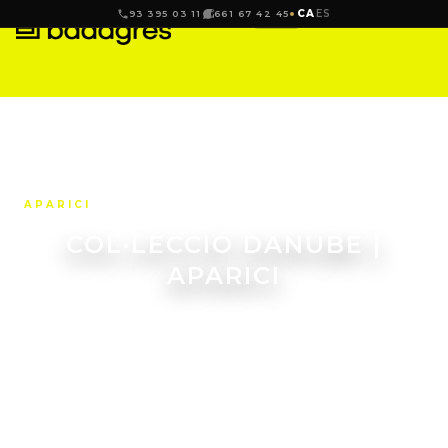
CA
ES
93 395 03 11
661 67 42 45
APARICI
COL·LECCIÓ DANUBE |
APARICI