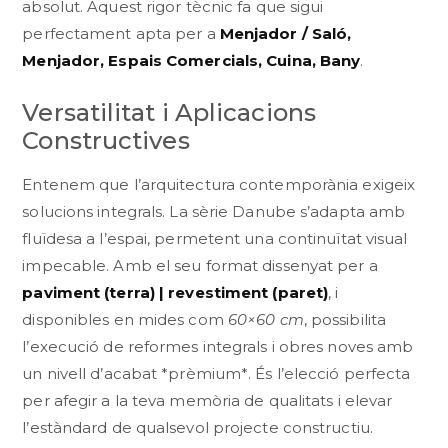
absolut. Aquest rigor tècnic fa que sigui
perfectament apta per a
Menjador / Saló,
Menjador, Espais Comercials, Cuina, Bany
.
Versatilitat i Aplicacions
Constructives
Entenem que l’arquitectura contemporània exigeix
solucions integrals. La sèrie Danube s’adapta amb
fluïdesa a l’espai, permetent una continuïtat visual
impecable. Amb el seu format dissenyat per a
paviment (terra) | revestiment (paret)
, i
disponibles en mides com
60×60 cm
, possibilita
l’execució de reformes integrals i obres noves amb
un nivell d’acabat *prèmium*. És l’elecció perfecta
per afegir a la teva memòria de qualitats i elevar
l’estàndard de qualsevol projecte constructiu.