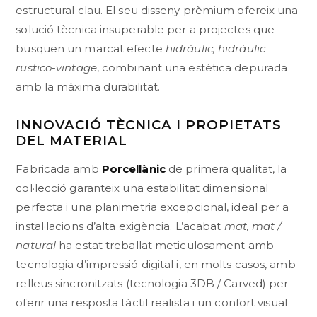
estructural clau. El seu disseny prèmium ofereix una
solució tècnica insuperable per a projectes que
busquen un marcat efecte
hidràulic, hidràulic
rustico-vintage
, combinant una estètica depurada
amb la màxima durabilitat.
INNOVACIÓ TÈCNICA I PROPIETATS
DEL MATERIAL
Fabricada amb
Porcellànic
de primera qualitat, la
col·lecció garanteix una estabilitat dimensional
perfecta i una planimetria excepcional, ideal per a
instal·lacions d’alta exigència. L’acabat
mat, mat /
natural
ha estat treballat meticulosament amb
tecnologia d’impressió digital i, en molts casos, amb
relleus sincronitzats (tecnologia 3DB / Carved) per
oferir una resposta tàctil realista i un confort visual