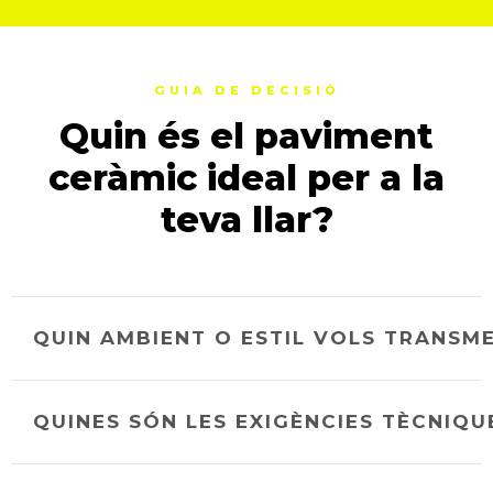
GUIA DE DECISIÓ
Quin és el paviment
ceràmic ideal per a la
teva llar?
QUIN AMBIENT O ESTIL VOLS TRANSM
QUINES SÓN LES EXIGÈNCIES TÈCNIQU
El disseny visual és el primer pas per definir
l'ànima d'un espai. Identifica't amb un