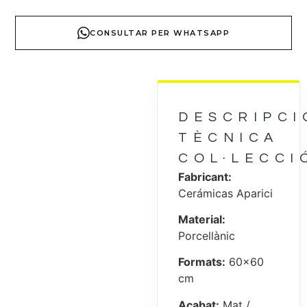
CONSULTAR PER WHATSAPP
DESCRIPCI
TÈCNICA
COL·LECCI
Fabricant:
Cerámicas Aparici
Material:
Porcellànic
Formats:
60×60
cm
Acabat:
Mat /