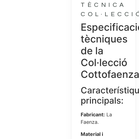
TÈCNICA
COL·LECCI
Especificac
tècniques
de la
Col·lecció
Cottofaenz
Característiq
principals:
Fabricant:
La
Faenza.
Material i