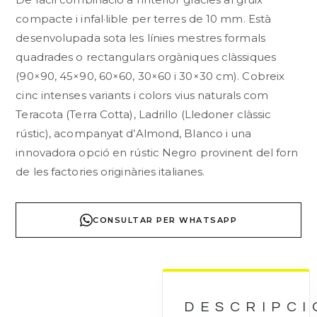
compacte i infal·lible per terres de 10 mm. Està
desenvolupada sota les línies mestres formals
quadrades o rectangulars orgàniques clàssiques
(90×90, 45×90, 60×60, 30×60 i 30×30 cm). Cobreix
cinc intenses variants i colors vius naturals com
Teracota (Terra Cotta), Ladrillo (Lledoner clàssic
rústic), acompanyat d’Almond, Blanco i una
innovadora opció en rústic Negro provinent del forn
de les factories originàries italianes.
CONSULTAR PER WHATSAPP
DESCRIPCI