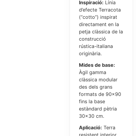
Inspiració:
Línia
d’efecte Terracota
(“cotto”) inspirat
directament en la
petja clàssica de la
construcció
rústica-italiana
originària.
Mides de base:
Àgil gamma
clàssica modular
des dels grans
formats de 90×90
fins la base
estàndard pètria
30×30 cm.
Aplicació:
Terra
resistent interior