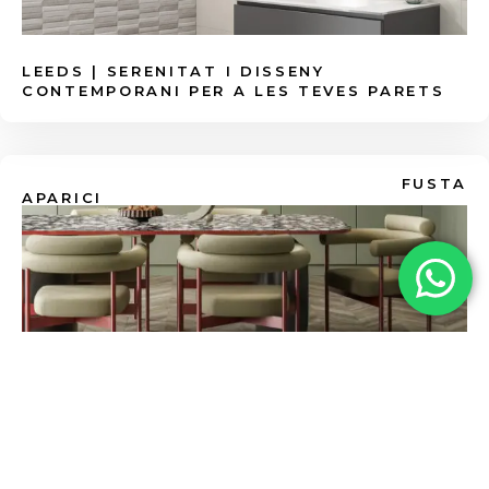
120x120cm o 120x278cm). Menys juntes
vibrants
Colors Pastel
.
significa menys acumulació de brutícia i
floridura.
LEEDS | SERENITAT I DISSENY
CONTEMPORANI PER A LES TEVES PARETS
FUSTA
APARICI
CHEVRON | PARQUET CERÀMIC PUNTA
HONGRIA