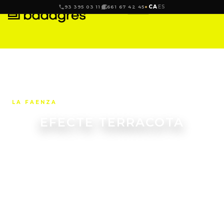
CA
ES
93 395 03 11
661 67 42 45
LA FAENZA
EFECTE TERRACOTA