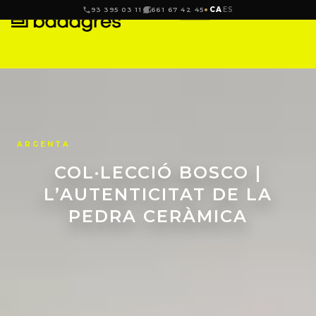
CA
ES
93 395 03 11
661 67 42 45
ARGENTA
COL·LECCIÓ BOSCO |
L’AUTENTICITAT DE LA
PEDRA CERÀMICA