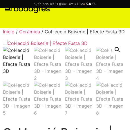
CA
ES
93 395 03 11
661 67 42 45
Inicio
/
Ceràmica
/ Col·lecció Boiserie | Efecte Fusta 3D