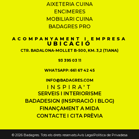
AIXETERIA CUINA
ENCIMERES
MOBILIARI CUINA
BADAGRES PRO
ACOMPANYAMENT I EMPRESA
UBICACIÓ
CTR. BADALONA-MOLLET B-500, KM. 3,2 (TIANA)
93 395 03 11
WHATSAPP: 661 67 42 45
INFO@BADAGRES.COM
INSPIRA'T
SERVEIS I INTERIORISME
BADADESIGN (INSPIRACIÓ I BLOG)
FINANÇAMENT A MIDA
CONTACTE I CITA PRÈVIA
© 2026 Badagres. Tots els drets reservats.
Avís Legal
Política de Privadesa