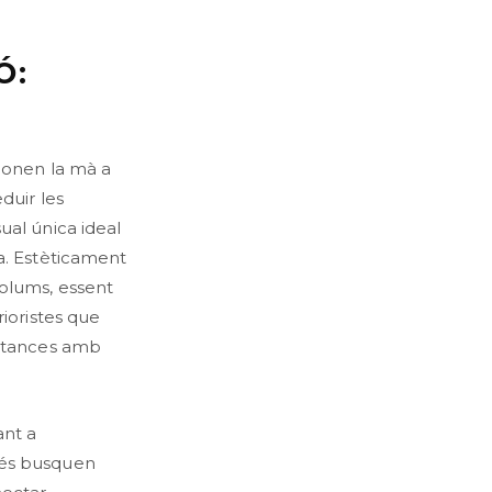
Ó:
 donen la mà a
duir les
ual única ideal
a. Estèticament
volums, essent
rioristes que
estances amb
ant a
més busquen