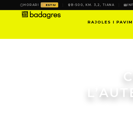
HORARI
B-500, KM. 3,2, TIANA
IN
ESTIU
RAJOLES I PAVI
C
L’AUT