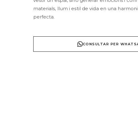
vestir un espai, sinó generar emocions i con
materials, llum i estil de vida en una harmoni
perfecta.
CONSULTAR PER WHATS