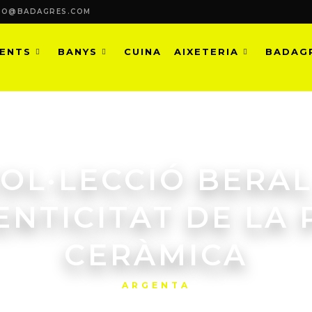
FO@BADAGRES.COM
MENTS
BANYS
CUINA
AIXETERIA
BADAG
OL·LECCIÓ BERAL
ENTICITAT DE LA
CERÀMICA
ARGENTA