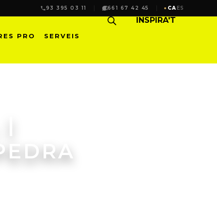
93 395 03 11
661 67 42 45
CA
ES
INSPIRA'T
RES PRO
SERVEIS
 |
 PEDRA