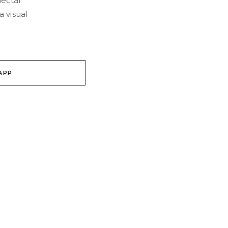
nectar
a visual
APP