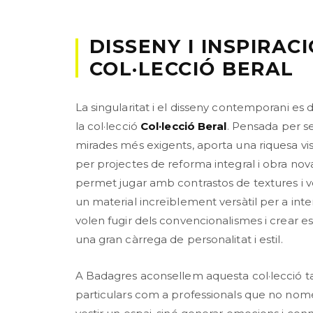
DISSENY I INSPIRACI
COL·LECCIÓ BERAL
La singularitat i el disseny contemporani es
la col·lecció
Col·lecció Beral
. Pensada per se
mirades més exigents, aporta una riquesa vis
per projectes de reforma integral i obra nov
permet jugar amb contrastos de textures i 
un material increïblement versàtil per a inte
volen fugir dels convencionalismes i crear 
una gran càrrega de personalitat i estil.
A Badagres aconsellem aquesta col·lecció t
particulars com a professionals que no no