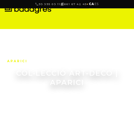
CA
ES
93 395 03 11
661 67 42 45
APARICI
COL·LECCIÓ ART-DECO |
APARICI