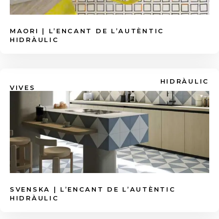
120x120cm o 120x278cm). Menys juntes
vibrants
Colors Pastel
.
significa menys acumulació de brutícia i
floridura.
MAORI | L’ENCANT DE L’AUTÈNTIC
HIDRÀULIC
HIDRÀULIC
VIVES
SVENSKA | L’ENCANT DE L’AUTÈNTIC
HIDRÀULIC