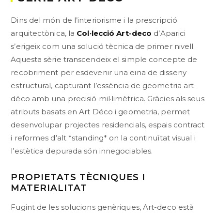
Dins del món de l’interiorisme i la prescripció
arquitectònica, la
Col·lecció Art-deco
d’Aparici
s’erigeix com una solució tècnica de primer nivell.
Aquesta sèrie transcendeix el simple concepte de
recobriment per esdevenir una eina de disseny
estructural, capturant l’essència de geometria art-
déco amb una precisió mil·limètrica. Gràcies als seus
atributs basats en Art Déco i geometria, permet
desenvolupar projectes residencials, espais contract
i reformes d’alt *standing* on la continuïtat visual i
l’estètica depurada són innegociables.
PROPIETATS TÈCNIQUES I
MATERIALITAT
Fugint de les solucions genèriques, Art-deco està