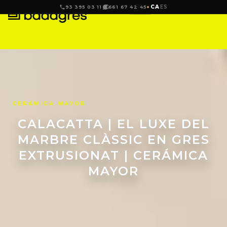
CA
ES
93 395 03 11
661 67 42 45
CERÁMICA MAYOR
CALACATTA | EL LUXE DEL
MARBRE CLÀSSIC EN GRES
EXTRUSIONAT | CERÁMICA
MAYOR