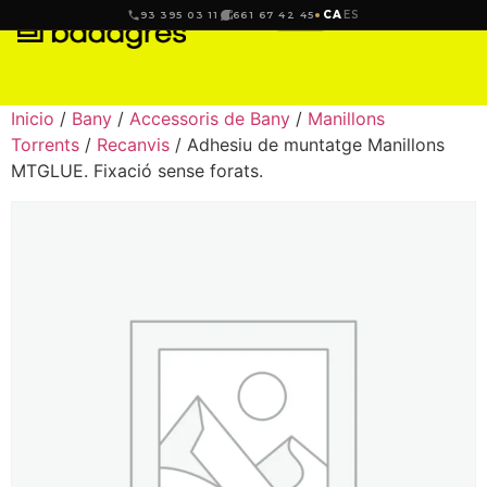
CA
ES
93 395 03 11
661 67 42 45
Inicio
/
Bany
/
Accessoris de Bany
/
Manillons
Torrents
/
Recanvis
/ Adhesiu de muntatge Manillons
MTGLUE. Fixació sense forats.