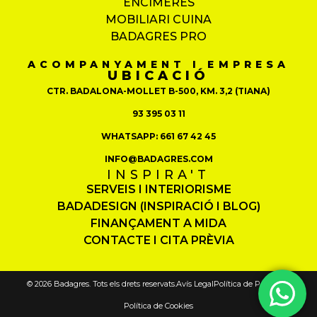
ENCIMERES
MOBILIARI CUINA
BADAGRES PRO
ACOMPANYAMENT I EMPRESA
UBICACIÓ
CTR. BADALONA-MOLLET B-500, KM. 3,2 (TIANA)
93 395 03 11
WHATSAPP: 661 67 42 45
INFO@BADAGRES.COM
INSPIRA'T
SERVEIS I INTERIORISME
BADADESIGN (INSPIRACIÓ I BLOG)
FINANÇAMENT A MIDA
CONTACTE I CITA PRÈVIA
© 2026 Badagres. Tots els drets reservats.
Avís Legal
Política de Privadesa
Política de Cookies