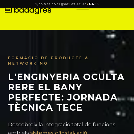
CA
ES
93 395 03 11
661 67 42 45
FORMACIÓ DE PRODUCTE &
NETWORKING
L'ENGINYERIA OCULTA
RERE EL BANY
PERFECTE: JORNADA
TÈCNICA TECE
Descobreix la integració total de funcions
amb els
sistemes d'instal·lació