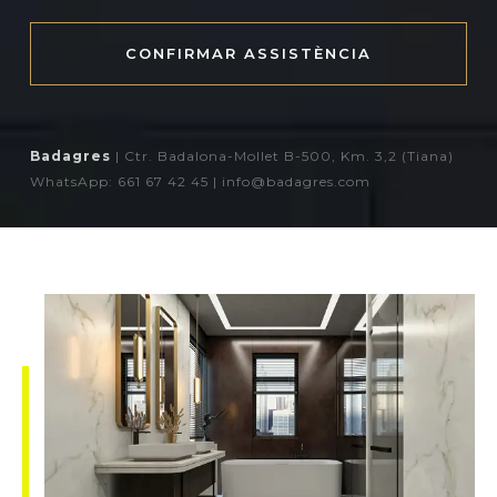
CONFIRMAR ASSISTÈNCIA
Badagres
| Ctr. Badalona-Mollet B-500, Km. 3,2 (Tiana)
WhatsApp: 661 67 42 45 | info@badagres.com