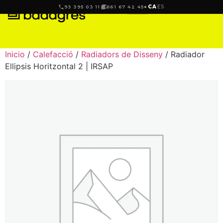
CA
ES
93 395 03 11
661 67 42 45
Inicio
/
Calefacció
/
Radiadors de Disseny
/ Radiador
Ellipsis Horitzontal 2 | IRSAP