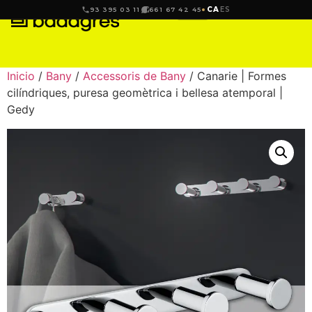
CA
ES
93 395 03 11
661 67 42 45
Inicio
/
Bany
/
Accessoris de Bany
/ Canarie | Formes
cilíndriques, puresa geomètrica i bellesa atemporal |
Gedy