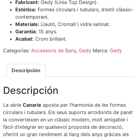
Fabricant:
Gedy (Línia Top Design).
Estètica:
Formes circulars i tubulars, d’estil clàssic-
contemporani.
Materials:
Llautó, Cromall i vidre setinat.
Garantia:
15 anys.
Acabat:
Crom brillant.
Categorías:
Accessoris de Bany
,
Gedy
Marca:
Gedy
Descripción
Descripción
La sèrie
Canarie
aposta per l’harmonia de les formes
circulars i tubulars. Els seus suports arrodonits de paret
la converteixen en un clàssic modern, molt amigable i
fàcil d’integrar en qualsevol proposta de decoració,
oferint un gran rendiment al llarg dels anys gràcies als